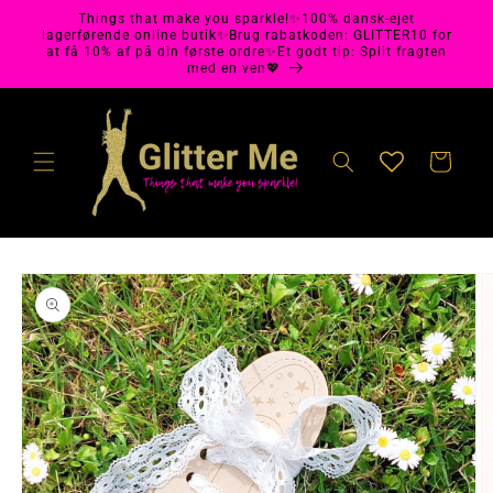
Gå til
Things that make you sparkle!✨100% dansk-ejet
indhold
lagerførende online butik✨Brug rabatkoden: GLITTER10 for
at få 10% af på din første ordre✨Et godt tip: Split fragten
med en ven💖
Indkøbskurv
å til
roduktoplysninger